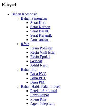
Kategori
Bahan Komposit
Bahan Panguatan
Serat Kaca
Serat Karbon
Serat Basalt
Serat Keramik
Anu sanésna
Résin
Résin Poliéster
Resin Vinil Éster
Résin Epoksi
Gelcoat
Aditif Résin
Bahan Inti
Busa PVC
Busa PET
Busa PMI
Bahan Habis Pakai Prosés
Perekat Struktural
Lapis Kupas
Pilem Rilis
Agen Pelepasan