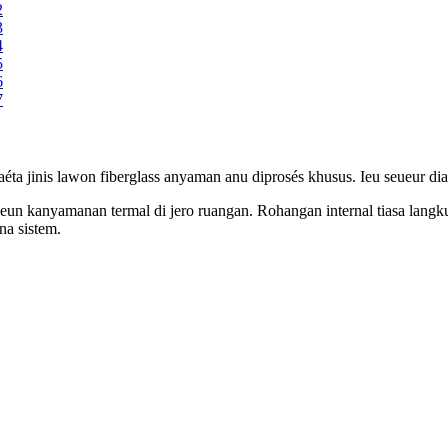
yaéta jinis lawon fiberglass anyaman anu diprosés khusus. Ieu seueur d
un kanyamanan termal di jero ruangan. Rohangan internal tiasa langk
na sistem.