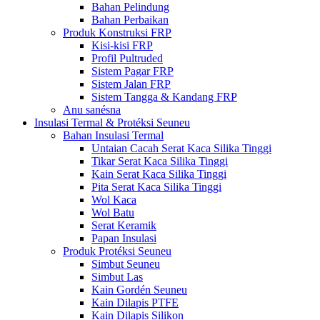
Bahan Pelindung
Bahan Perbaikan
Produk Konstruksi FRP
Kisi-kisi FRP
Profil Pultruded
Sistem Pagar FRP
Sistem Jalan FRP
Sistem Tangga & Kandang FRP
Anu sanésna
Insulasi Termal & Protéksi Seuneu
Bahan Insulasi Termal
Untaian Cacah Serat Kaca Silika Tinggi
Tikar Serat Kaca Silika Tinggi
Kain Serat Kaca Silika Tinggi
Pita Serat Kaca Silika Tinggi
Wol Kaca
Wol Batu
Serat Keramik
Papan Insulasi
Produk Protéksi Seuneu
Simbut Seuneu
Simbut Las
Kain Gordén Seuneu
Kain Dilapis PTFE
Kain Dilapis Silikon