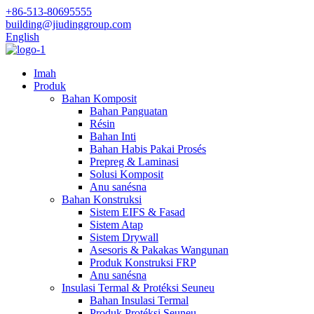
+86-513-80695555
building@jiudinggroup.com
English
Imah
Produk
Bahan Komposit
Bahan Panguatan
Résin
Bahan Inti
Bahan Habis Pakai Prosés
Prepreg & Laminasi
Solusi Komposit
Anu sanésna
Bahan Konstruksi
Sistem EIFS & Fasad
Sistem Atap
Sistem Drywall
Asesoris & Pakakas Wangunan
Produk Konstruksi FRP
Anu sanésna
Insulasi Termal & Protéksi Seuneu
Bahan Insulasi Termal
Produk Protéksi Seuneu