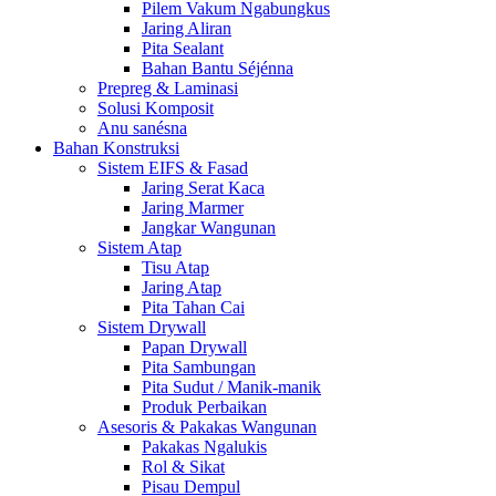
Pilem Vakum Ngabungkus
Jaring Aliran
Pita Sealant
Bahan Bantu Séjénna
Prepreg & Laminasi
Solusi Komposit
Anu sanésna
Bahan Konstruksi
Sistem EIFS & Fasad
Jaring Serat Kaca
Jaring Marmer
Jangkar Wangunan
Sistem Atap
Tisu Atap
Jaring Atap
Pita Tahan Cai
Sistem Drywall
Papan Drywall
Pita Sambungan
Pita Sudut / Manik-manik
Produk Perbaikan
Asesoris & Pakakas Wangunan
Pakakas Ngalukis
Rol & Sikat
Pisau Dempul