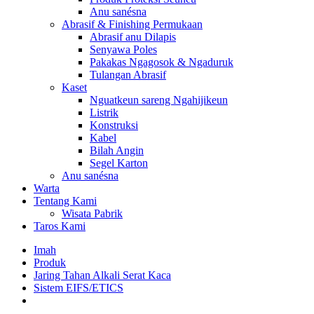
Anu sanésna
Abrasif & Finishing Permukaan
Abrasif anu Dilapis
Senyawa Poles
Pakakas Ngagosok & Ngaduruk
Tulangan Abrasif
Kaset
Nguatkeun sareng Ngahijikeun
Listrik
Konstruksi
Kabel
Bilah Angin
Segel Karton
Anu sanésna
Warta
Tentang Kami
Wisata Pabrik
Taros Kami
Imah
Produk
Jaring Tahan Alkali Serat Kaca
Sistem EIFS/ETICS