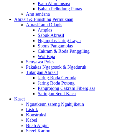
Kain Aluminisasi
Bahan Pelindung Panas
Anu sanésna
Abrasif & Finishing Permukaan
Abrasif anu Dilapis
Amplas
Sabuk Abrasif
Ngamplas Jaring Layar
Spons Pangamplas
Cakram & Roda Panggiling
Wol Baja
Senyawa Poles
Pakakas Ngagosok & Ngaduruk
Tulangan Abrasif
Jaring Roda Gerinda
Jaring Roda Potong
Pangrojong Cakram Fiberglass
Saringan Serat Kaca
Kaset
Nguatkeun sareng Ngahijikeun
Listrik
Konstruksi
Kabel
Bilah Angin
Segel Karton